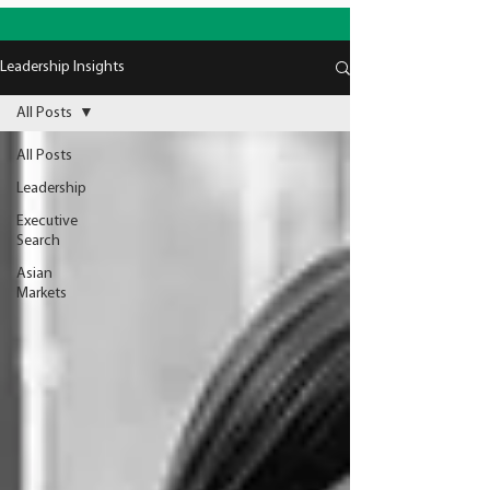
Leadership Insights
All Posts
All Posts
Leadership
Executive
Search
Asian
Markets