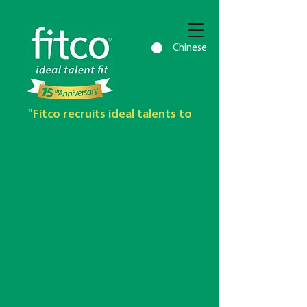
Chinese
"Fitco recruits ideal talents to
maximise clients market share with
outstanding profit growth"